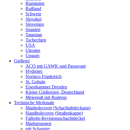
Rumänien
Rußland
Schweiz
Slovakei
Slovenien
Spanien
Tatarstan
Tschechien
USA
Ukraine
Ungarn
Gießerei
ACO mit GAWK und Passavant
Hydrotec
Norinco Frankreich
St. Gobain
Eisenhammer Dresden
Kleine Gießereien, Deutschland
Meierguß mit Buderus
Technische Merkmale
Manholecover (Schachtabdeckung)
Handholecover (Straßenkappe)
Fallrohr-Revisionsschachtdeckel
Markierungen
mit Scharnier