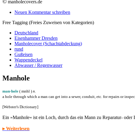
©
manholecovers.de
Neuen Kommentar schreiben
Free Tagging (Freies Zuweisen von Kategorien)
Deutschland
Eisenhammer Dresden
Manholecover (Schachtabdeckung)
rund
Gußeisen
Wappendeckel
Abwasser / Regenwasser
Manhole
man·hole
( m
n
h
l
)
n.
a hole through which a man can get into a sewer, conduit, etc. for repairs or inspe
[Webster's Dictionary]
Ein »Manhole« ist ein Loch, durch das ein Mann zu Reparatur- oder
▸ Weiterlesen