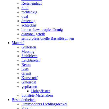
Regeneinlauf
rund
rechteckig
oval
dreieckig
achteckig
birnen- bzw. tropfenförmig
diagonal geteilt
semiprofessionelle Bastellösungen
Material
Gußeisen
Messing
Stahlblech
Leichtmetall
Beton
Glas
Granit
Kunststoff
Gitterrost
gepflastert
Holzpflaster
Sonstige Materialien
Besonderheiten
Drainspotters Lieblingsdeckel
Fraktur