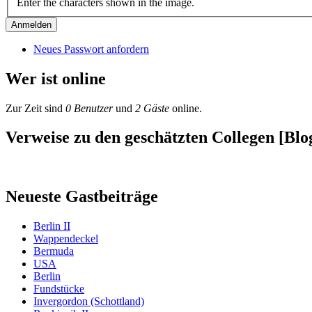
Enter the characters shown in the image.
Neues Passwort anfordern
Wer ist online
Zur Zeit sind
0 Benutzer
und
2 Gäste
online.
Verweise zu den geschätzten Collegen [Blog
Neueste Gastbeiträge
Berlin II
Wappendeckel
Bermuda
USA
Berlin
Fundstücke
Invergordon (Schottland)