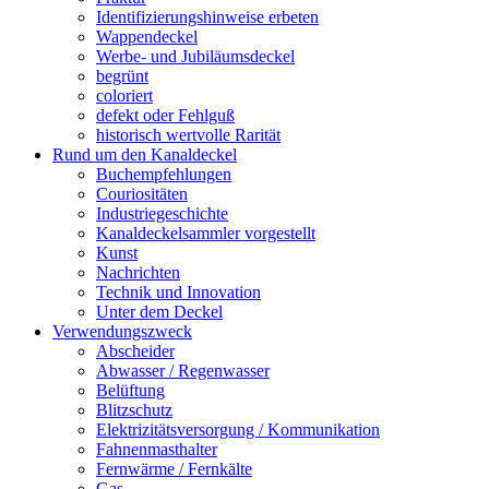
Identifizierungshinweise erbeten
Wappendeckel
Werbe- und Jubiläumsdeckel
begrünt
coloriert
defekt oder Fehlguß
historisch wertvolle Rarität
Rund um den Kanaldeckel
Buchempfehlungen
Couriositäten
Industriegeschichte
Kanaldeckelsammler vorgestellt
Kunst
Nachrichten
Technik und Innovation
Unter dem Deckel
Verwendungszweck
Abscheider
Abwasser / Regenwasser
Belüftung
Blitzschutz
Elektrizitätsversorgung / Kommunikation
Fahnenmasthalter
Fernwärme / Fernkälte
Gas