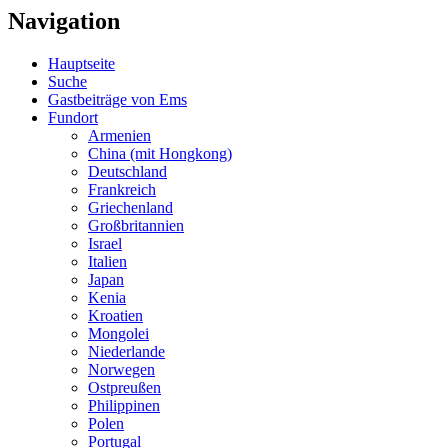
Navigation
Hauptseite
Suche
Gastbeiträge von Ems
Fundort
Armenien
China (mit Hongkong)
Deutschland
Frankreich
Griechenland
Großbritannien
Israel
Italien
Japan
Kenia
Kroatien
Mongolei
Niederlande
Norwegen
Ostpreußen
Philippinen
Polen
Portugal