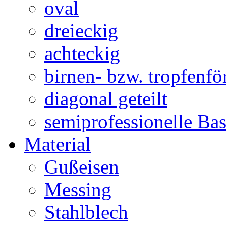
oval
dreieckig
achteckig
birnen- bzw. tropfenf
diagonal geteilt
semiprofessionelle Ba
Material
Gußeisen
Messing
Stahlblech