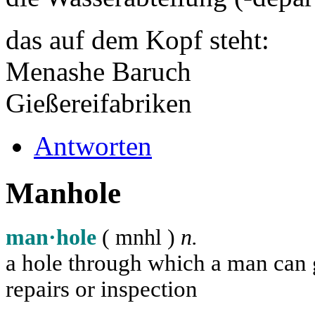
das auf dem Kopf steht:
Menashe Baruch
Gießereifabriken
Antworten
Manhole
man·hole
( m
n
h
l
)
n.
a hole through which a man can ge
repairs or inspection