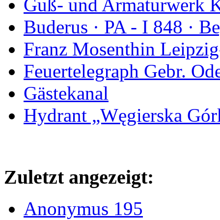
Guß- und Armaturwerk Ka
Buderus · PA - I 848 · 
Franz Mosenthin Leipzig
Feuertelegraph Gebr. Od
Gästekanal
Hydrant „Węgierska Gó
Zuletzt angezeigt:
Anonymus 195