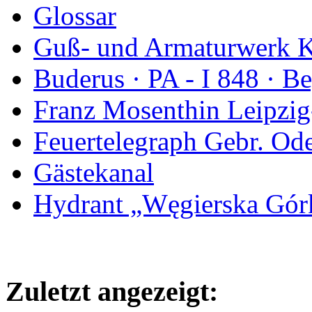
Glossar
Guß- und Armaturwerk Ka
Buderus · PA - I 848 · 
Franz Mosenthin Leipzig
Feuertelegraph Gebr. Od
Gästekanal
Hydrant „Węgierska Gó
Zuletzt angezeigt: