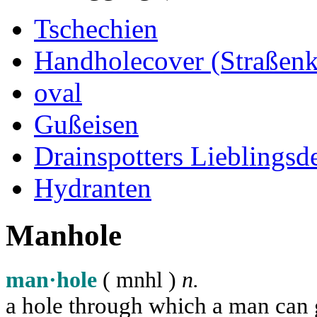
Tschechien
Handholecover (Straßen
oval
Gußeisen
Drainspotters Lieblingsd
Hydranten
Manhole
man·hole
( m
n
h
l
)
n.
a hole through which a man can ge