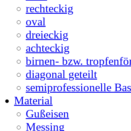
rechteckig
oval
dreieckig
achteckig
birnen- bzw. tropfenf
diagonal geteilt
semiprofessionelle Ba
Material
Gußeisen
Messing