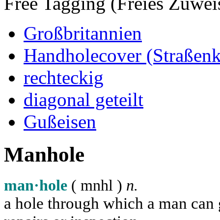
Free Tagging (Freies Zuwei
Großbritannien
Handholecover (Straßen
rechteckig
diagonal geteilt
Gußeisen
Manhole
man·hole
( m
n
h
l
)
n.
a hole through which a man can ge