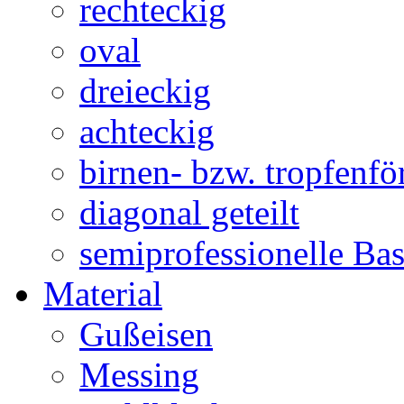
rechteckig
oval
dreieckig
achteckig
birnen- bzw. tropfenf
diagonal geteilt
semiprofessionelle Ba
Material
Gußeisen
Messing