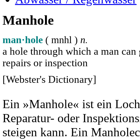
Manhole
man·hole
( m
n
h
l
)
n.
a hole through which a man can ge
repairs or inspection
[Webster's Dictionary]
Ein »Manhole« ist ein Loch
Reparatur- oder Inspektion
steigen kann. Ein Manholec