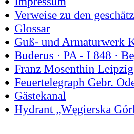
Impressum
Verweise zu den geschätz
Glossar
Guß- und Armaturwerk Ka
Buderus · PA - I 848 · 
Franz Mosenthin Leipzig
Feuertelegraph Gebr. Od
Gästekanal
Hydrant „Węgierska Gó