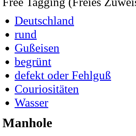
Free Tagging (Freies Zuwei
Deutschland
rund
Gußeisen
begrünt
defekt oder Fehlguß
Couriositäten
Wasser
Manhole