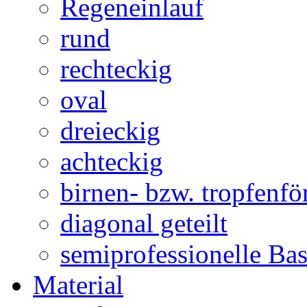
Regeneinlauf
rund
rechteckig
oval
dreieckig
achteckig
birnen- bzw. tropfenf
diagonal geteilt
semiprofessionelle Ba
Material