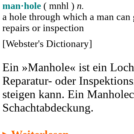
man·hole
( m
n
h
l
)
n.
a hole through which a man can ge
repairs or inspection
[Webster's Dictionary]
Ein »Manhole« ist ein Loch
Reparatur- oder Inspektion
steigen kann. Ein Manholec
Schachtabdeckung.