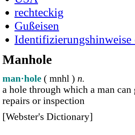
rechteckig
Gußeisen
Identifizierungshinweise
Manhole
man·hole
( m
n
h
l
)
n.
a hole through which a man can ge
repairs or inspection
[Webster's Dictionary]