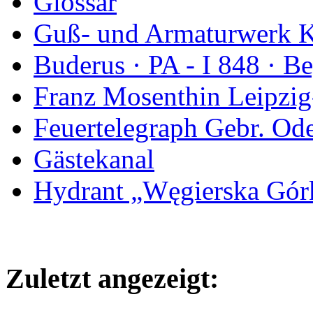
Glossar
Guß- und Armaturwerk Ka
Buderus · PA - I 848 · 
Franz Mosenthin Leipzig
Feuertelegraph Gebr. Od
Gästekanal
Hydrant „Węgierska Gó
Zuletzt angezeigt: