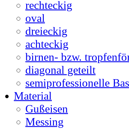
rechteckig
oval
dreieckig
achteckig
birnen- bzw. tropfenf
diagonal geteilt
semiprofessionelle Ba
Material
Gußeisen
Messing