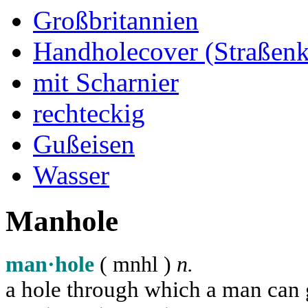
Großbritannien
Handholecover (Straßen
mit Scharnier
rechteckig
Gußeisen
Wasser
Manhole
man·hole
( m
n
h
l
)
n.
a hole through which a man can ge