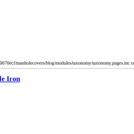
w0070ecf/manholecovers/blog/modules/taxonomy/taxonomy.pages.inc on
e Iron