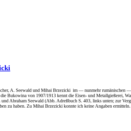
icki
ischer, A. Seewald und Mihai Brzezicki im — nunmehr rumänischen — 
e Bukowina von 1907/1913 kennt die Eisen- und Metallgießerei, Walze
 und Abraham Seewald (Abb. Adreßbuch S. 403, links unten; zur Vergrö
ieben zu haben. Zu Mihai Brzezicki konnte ich keine Angaben ermitteln.