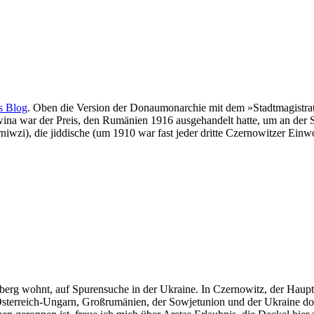
s Blog
. Oben die Version der Donaumonarchie mit dem »Stadtmagistrat
na war der Preis, den Rumänien 1916 ausgehandelt hatte, um an der Se
he (um 1910 war fast jeder dritte Czernowitzer Einwohner Jude) lautet טשערנאָװיץ, wiederu
mberg wohnt, auf Spurensuche in der Ukraine. In Czernowitz, der Haup
Österreich-Ungarn, Großrumänien, der Sowjetunion und der Ukraine d