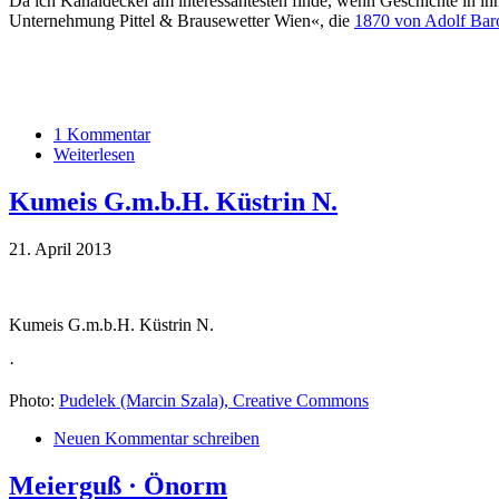
Da ich Kanaldeckel am interessantesten finde, wenn Geschichte in ih
Unternehmung Pittel & Brausewetter Wien«, die
1870 von Adolf Baro
1 Kommentar
Weiterlesen
Kumeis G.m.b.H. Küstrin N.
21. April 2013
Kumeis G.m.b.H. Küstrin N.
·
Photo:
Pudelek (Marcin Szala), Creative Commons
Neuen Kommentar schreiben
Meierguß · Önorm