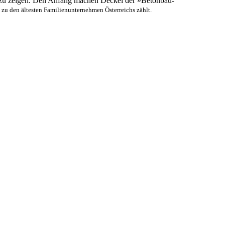
ier zu zeigen. Den Anfang machen Deckel der »Betonbau-
zu den ältesten Familienunternehmen Österreichs zählt.