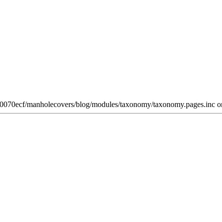
w0070ecf/manholecovers/blog/modules/taxonomy/taxonomy.pages.inc on