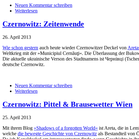
Neuen Kommentar schreiben
Weiterlesen
Czernowitz: Zeitenwende
26. April 2013
Wie schon gestern
auch heute wieder Czernowitzer Deckel von
Areta
Weltkrieg mit der »Municipiul Cernăuţi«. Die Überlassung der Bukowi
Die aktuelle ukrainische Verson des Stadtnamens ist Чернівці (Tscherniwzi), die jiddisc
deutsche Czernowitz.
Neuen Kommentar schreiben
Weiterlesen
Czernowitz: Pittel & Brausewetter Wien
25. April 2013
Mit ihrem Blog
»Shadows of a forgotten World«
ist Areta, die in Le
welche
die bewegte Geschichte von Czernowitz
als Bestandteil von 