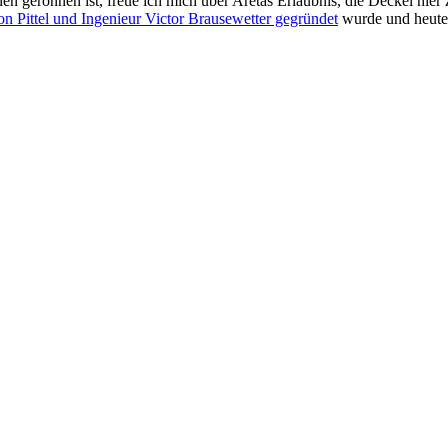
nen geronnen ist, freue ich mich über Aretas Erlaubnis, die Deckel h
n Pittel und Ingenieur Victor Brausewetter gegründet
wurde und heute