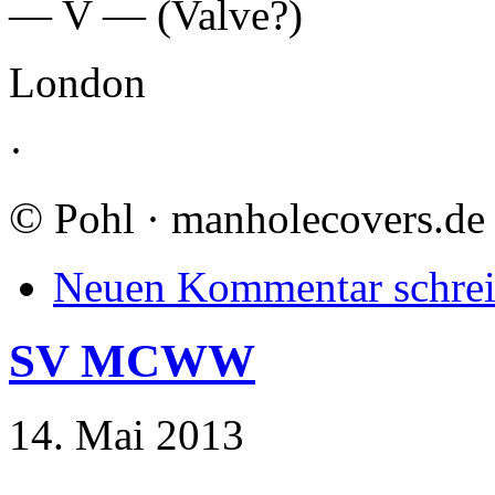
— V — (Valve?)
London
·
©
Pohl · manholecovers.de
Neuen Kommentar schre
SV MCWW
14. Mai 2013