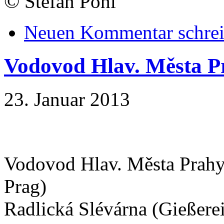
©
Stefan Pohl
Neuen Kommentar schre
Vodovod Hlav. Města Pr
23. Januar 2013
Vodovod Hlav. Města Prahy.
Prag)
Radlická Slévárna (Gießere