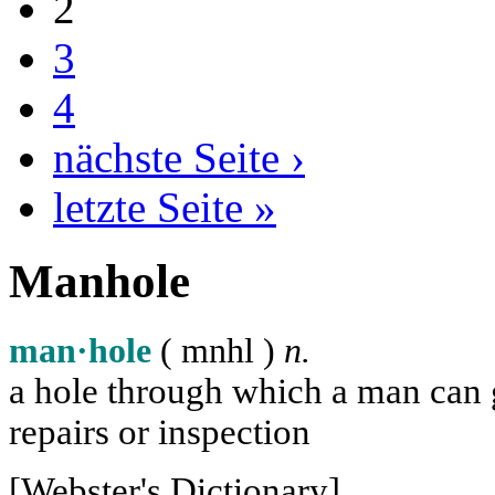
2
3
4
nächste Seite ›
letzte Seite »
Manhole
man·hole
( m
n
h
l
)
n.
a hole through which a man can ge
repairs or inspection
[Webster's Dictionary]