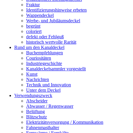
Fraktur
Identifizierungshinweise erbeten
Wappendeckel
Werbe- und Jubiläumsdeckel
begrünt
coloriert
defekt oder Fehlguß
historisch wertvolle Rarität
Rund um den Kanaldeckel
Buchempfehlungen
Couriositäten
Industriegeschichte
Kanaldeckelsammler vorgestellt
Kunst
Nachrichten
Technik und Innovation
Unter dem Deckel
Verwendungszweck
Abscheider
Abwasser / Regenwasser
Belüftung
Blitzschutz
Elektrizitätsversorgung / Kommunikation
Fahnenmasthalter
Fernwärme / Fernkälte