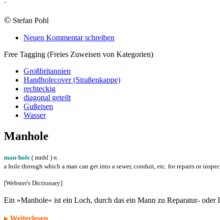
·
©
Stefan Pohl
Neuen Kommentar schreiben
Free Tagging (Freies Zuweisen von Kategorien)
Großbritannien
Handholecover (Straßenkappe)
rechteckig
diagonal geteilt
Gußeisen
Wasser
Manhole
man·hole
( m
n
h
l
)
n.
a hole through which a man can get into a sewer, conduit, etc. for repairs or inspe
[Webster's Dictionary]
Ein »Manhole« ist ein Loch, durch das ein Mann zu Reparatur- oder
▸ Weiterlesen