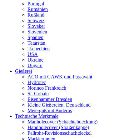
Portugal
Rumänien
Rußland
Schweiz
Slovakei
Slovenien
Spanien
Tatarstan
Tschechien
USA
Ukraine
Ungarn
Gießerei
ACO mit GAWK und Passavant
Hydrotec
Norinco Frankreich
St. Gobain
Eisenhammer Dresden
Kleine Gießereien, Deutschland
Meierguß mit Buderus
Technische Merkmale
Manholecover (Schachtabdeckung)
Handholecover (Straßenkappe)
Fallrohr-Revisionsschachtdeckel
Markierungen