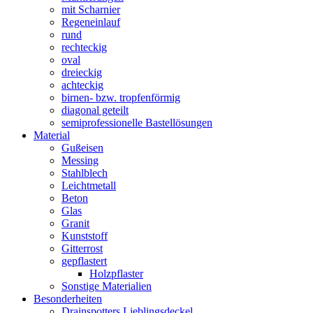
mit Scharnier
Regeneinlauf
rund
rechteckig
oval
dreieckig
achteckig
birnen- bzw. tropfenförmig
diagonal geteilt
semiprofessionelle Bastellösungen
Material
Gußeisen
Messing
Stahlblech
Leichtmetall
Beton
Glas
Granit
Kunststoff
Gitterrost
gepflastert
Holzpflaster
Sonstige Materialien
Besonderheiten
Drainspotters Lieblingsdeckel