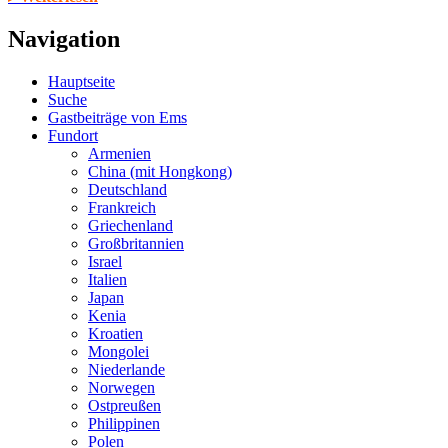
Navigation
Hauptseite
Suche
Gastbeiträge von Ems
Fundort
Armenien
China (mit Hongkong)
Deutschland
Frankreich
Griechenland
Großbritannien
Israel
Italien
Japan
Kenia
Kroatien
Mongolei
Niederlande
Norwegen
Ostpreußen
Philippinen
Polen