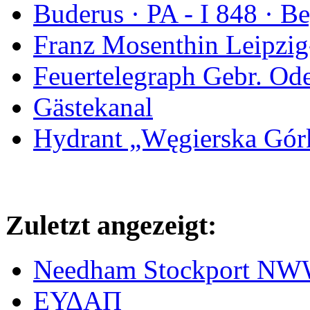
Buderus · PA - I 848 · 
Franz Mosenthin Leipzig
Feuertelegraph Gebr. Od
Gästekanal
Hydrant „Węgierska Gó
Zuletzt angezeigt:
Needham Stockport N
ΕΥΔΑΠ