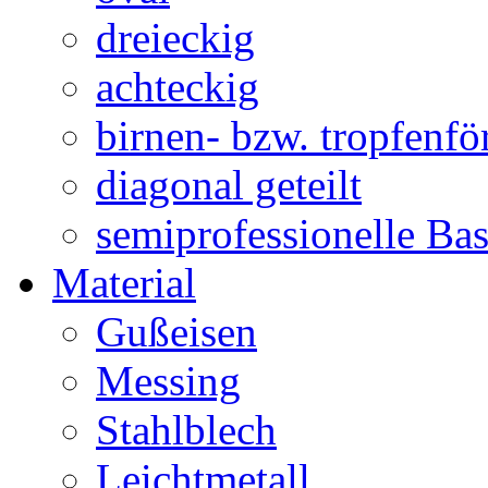
dreieckig
achteckig
birnen- bzw. tropfenf
diagonal geteilt
semiprofessionelle Ba
Material
Gußeisen
Messing
Stahlblech
Leichtmetall