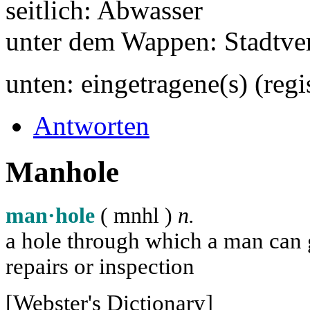
seitlich: Abwasser
unter dem Wappen: Stadtve
unten: eingetragene(s) (reg
Antworten
Manhole
man·hole
( m
n
h
l
)
n.
a hole through which a man can ge
repairs or inspection
[Webster's Dictionary]