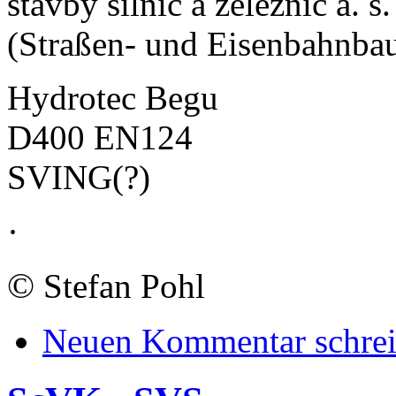
stavby silnic a zeleznic a. 
(Straßen- und Eisenbahnba
Hydrotec Begu
D400 EN124
SVING(?)
·
©
Stefan Pohl
Neuen Kommentar schre