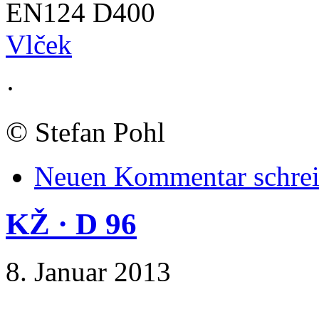
EN124 D400
Vlček
·
©
Stefan Pohl
Neuen Kommentar schre
KŽ · D 96
8. Januar 2013