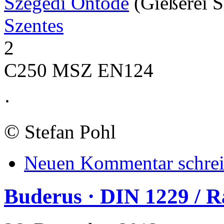
Szegedi Öntöde
(Gießerei S
Szentes
2
C250 MSZ EN124
·
©
Stefan Pohl
Neuen Kommentar schre
Buderus · DIN 1229 / 