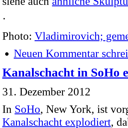
siehe auch
ähnliche Skulptu
·
Photo:
Vladimirovich; geme
Neuen Kommentar schre
Kanalschacht in SoHo e
31. Dezember 2012
In
SoHo
, New York, ist vo
Kanalschacht explodiert
, d