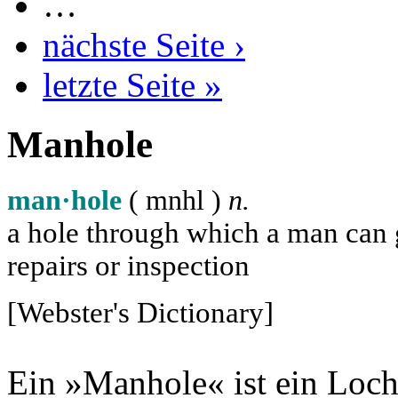
…
nächste Seite ›
letzte Seite »
Manhole
man·hole
( m
n
h
l
)
n.
a hole through which a man can ge
repairs or inspection
[Webster's Dictionary]
Ein »Manhole« ist ein Loch