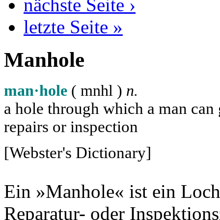
nächste Seite ›
letzte Seite »
Manhole
man·hole
( m
n
h
l
)
n.
a hole through which a man can ge
repairs or inspection
[Webster's Dictionary]
Ein »Manhole« ist ein Loch
Reparatur- oder Inspektion