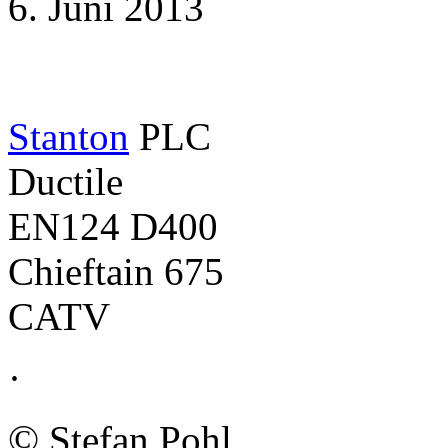
6. Juni 2013
Stanton
PLC
Ductile
EN124 D400
Chieftain 675
CATV
·
©
Stefan Pohl