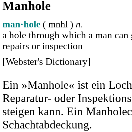
Manhole
man·hole
( m
n
h
l
)
n.
a hole through which a man can ge
repairs or inspection
[Webster's Dictionary]
Ein »Manhole« ist ein Loch
Reparatur- oder Inspektion
steigen kann. Ein Manholec
Schachtabdeckung.