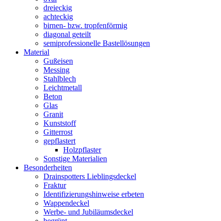
dreieckig
achteckig
birnen- bzw. tropfenförmig
diagonal geteilt
semiprofessionelle Bastellösungen
Material
Gußeisen
Messing
Stahlblech
Leichtmetall
Beton
Glas
Granit
Kunststoff
Gitterrost
gepflastert
Holzpflaster
Sonstige Materialien
Besonderheiten
Drainspotters Lieblingsdeckel
Fraktur
Identifizierungshinweise erbeten
Wappendeckel
Werbe- und Jubiläumsdeckel
begrünt