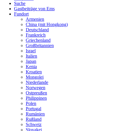
Suche
Gastbeiträge von Ems
Fundort
Armenien
China (mit Hongkong)
Deutschland
Frankreich
Griechenland
Großbritannien
Israel
Italien
Japan
Kenia
Kroatien
Mongolei
Niederlande
Norwegen
Ostpreußen
Philippinen
Polen
Portugal
Rumänien
Rußland
Schweiz
Slovakei