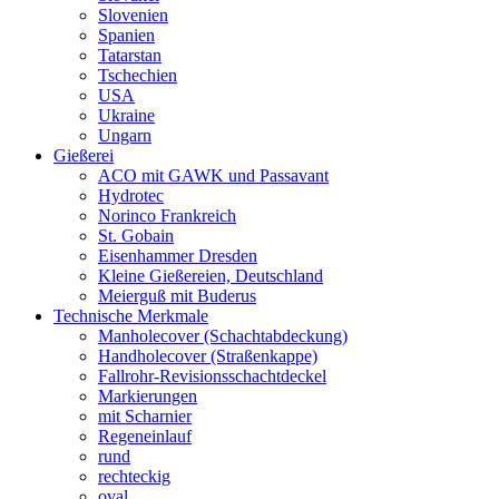
Slovenien
Spanien
Tatarstan
Tschechien
USA
Ukraine
Ungarn
Gießerei
ACO mit GAWK und Passavant
Hydrotec
Norinco Frankreich
St. Gobain
Eisenhammer Dresden
Kleine Gießereien, Deutschland
Meierguß mit Buderus
Technische Merkmale
Manholecover (Schachtabdeckung)
Handholecover (Straßenkappe)
Fallrohr-Revisionsschachtdeckel
Markierungen
mit Scharnier
Regeneinlauf
rund
rechteckig
oval