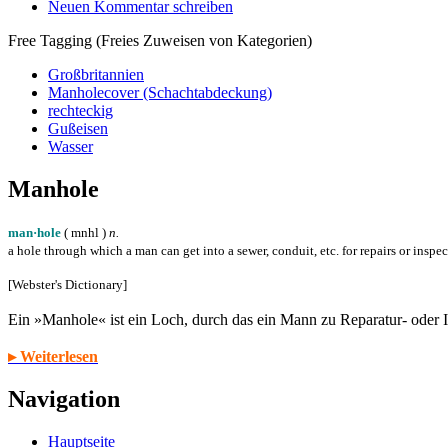
Neuen Kommentar schreiben
Free Tagging (Freies Zuweisen von Kategorien)
Großbritannien
Manholecover (Schachtabdeckung)
rechteckig
Gußeisen
Wasser
Manhole
man·hole
( m
n
h
l
)
n.
a hole through which a man can get into a sewer, conduit, etc. for repairs or inspe
[Webster's Dictionary]
Ein »Manhole« ist ein Loch, durch das ein Mann zu Reparatur- oder
▸ Weiterlesen
Navigation
Hauptseite